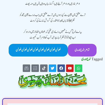
ادھر خار ہیں اور ادھر آبلے ہیں اگر نذر ہاں وہ ہیں تو یہ ہیں منہ پھٹ
ترے عشق میں چین سے کیا رہوں میں ترے عشق میں جب نہ دے چین مجھ کو
نظر کا پلٹنا زباں کا بدلنا مقدر کی گردش زمانے کی کروٹ
یہ اے نوحؔ کس نے تمھیں رائے دی تھی کہ طوفاں اٹھاؤ زمیں دار ہو کر
اب اچھا تماشا نظر آ رہا ہے تہہ آب کھاتا سر آب کھیوٹ
شاعر: نوح ناروی
فعولن فعولن فعولن فعولن فعولن فعولن فعولن فعولن
Tagged
نوح ناروی