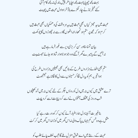
بہت کچھ چھپایا بہت کچھ بچایا مگر پیش بندی نہ کچھ کام آئی
کئے خنجر ناز نے چار ٹکڑے بالآخر ہوا دل محبت میں چوپٹ
محبت میں یہ جھڑکیاں بھی عبث ہیں یہ ہر وقت کی دھمکیاں بھی عبث ہیں
کرم ہو کہ مجھ پر ستم ہو تمھارا نہ اٹھوں گا در سے نہ چھوڑوں گا چوکھٹ
بیان تمنا سنا اور سن کر بڑی دیر سے غور فرما رہے ہیں
نہ آئیں گے یا میرے گھر آ گئے وہ ،جو ہونا ہو ارشاد ہو جائے جھٹ پٹ
ستم بھی اٹھائے ہزاروں طرح کے بلائیں بھی جھیلیں ہزاروں طرح کی
ہوا تجربہ ہم کو یہ دل لگا کر حسینوں سے دل کا لگانا ہے جھنجھٹ
ترے عشق میں کیوں نہ میں دل کو روؤں جگر کے لئے کیوں نہ میں آہ کھینچوں
شب و روز کی مختلف آفتوں نے اسے کر دیا چت اسے کر دیا پٹ
بنا غیرت آئینۂ دل ہمارا غبار آئے کیوں کر کدورت رہے کیا
مثل ہے وہ خس کم جہاں پاک والی نہ اس گھر میں کوڑا نہ اس گھر میں کرکٹ
محبت کے رستے میں اے شوق منزل ملے گا عجب لطف پائے طلب کو