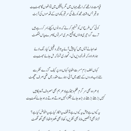
قیامت نہ اٹھے کہ اٹھے جہاں میں مگر بالیقیں میں تو اٹھوں گا جھٹ پٹ
تہ قبر جس وقت مجھ کو ملے گی سر قبر کچھ ان کے قدموں کی آہٹ
کوئی کس طرح اس کو تسلیم کر لے کہ دونوں اکیلے بسر کر رہے ہیں
ترے گرد تیری اداؤں کا مجمع، مری حسرتوں کا مرے پاس جمگھٹ
خدا جانے آپس میں کیا پیش آئے یہ تاخیر و تعجیل کیا رنگ لائے
ہمارا ارادہ کہ فوراً نہ دیں دل، تمھاری تمنا کہ مل جائے جھٹ پٹ
کہاں لطف بزم مسرت اٹھایا ،کہاں دور پر کیف گزرے نظر سے
مئے ناب اوروں کے حصے میں آئی، ہمارے مقدر میں تھی صرف تلچھٹ
اِدھر وہ بھی سرگرم ظلم و جفا ہے اِدھر ہم بھی مصروف آہ و بکا ہیں
کہیں بڑھتے بڑھتے نہ بڑھ جائے جھگڑا کہیں ہوتے ہوتے نہ ہو جائے کھٹ پٹ
یہ کیوں ہے تأمل یہ کیوں ہے توقف یہ انکار کیا ہے یہ اغماض کیا ہے ؟
لڑاؤ بھی آنکھیں ملاؤ بھی نظریں دکھاؤ بھی مکھڑا اٹھاؤ بھی گھونگھٹ