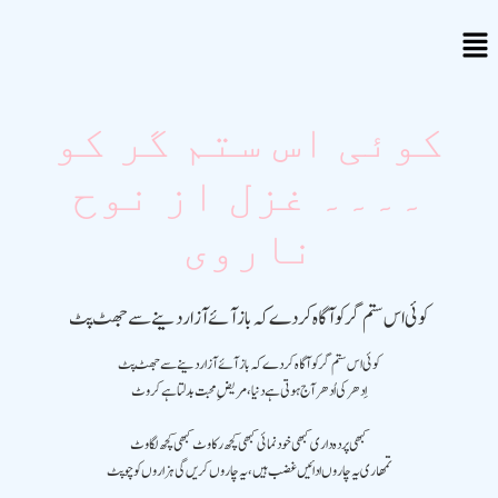
کوئی اس ستم گر کو
۔۔۔۔ غزل از نوح
ناروی
کوئی اس ستم گر کو آگاہ کر دے کہ باز آئے آزار دینے سے جھٹ پٹ
کوئی اس ستم گر کو آگاہ کر دے کہ باز آئے آزار دینے سے جھٹ پٹ
اِدھر کی اُدھر آج ہوتی ہے دنیا ،مریضِ محبت بدلتا ہے کروٹ
کبھی پردہ داری کبھی خود نمائی کبھی کچھ رکاوٹ کبھی کچھ لگاوٹ
تمھاری یہ چاروں ادائیں غضب ہیں ،یہ چاروں کریں گی ہزاروں کو چوپٹ