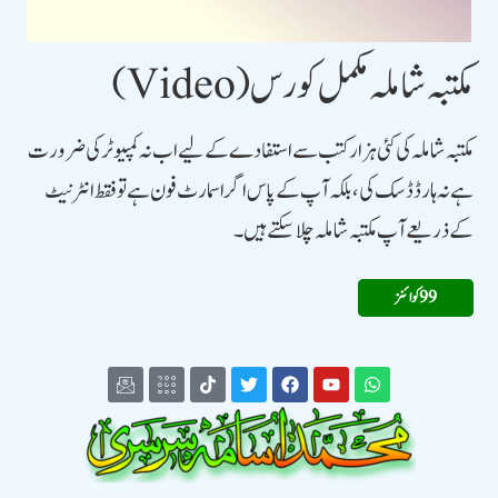
مکتبہ شاملہ مکمل کورس (Video)
مکتبہ شاملہ کی کئی ہزار کتب سے استفادے کے لیے اب نہ کمپیوٹر کی ضرورت
ہے نہ ہارڈ ڈسک کی، بلکہ آپ کے پاس اگر اسمارٹ فون ہے تو فقط انٹرنیٹ
کے ذریعے آپ مکتبہ شاملہ چلاسکتے ہیں۔
99 کوائنز