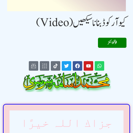
کیو آر کوڈ بنانا سیکھیں (Video)
9 کوائنز