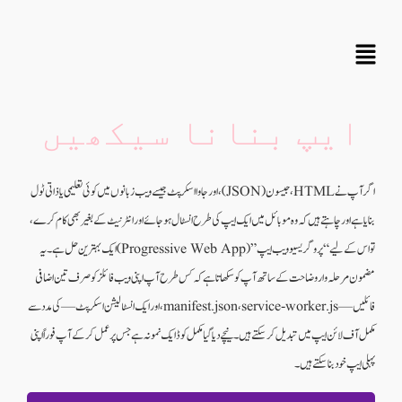
ایپ بنانا سیکھیں
اگر آپ نے HTML، جیسون (JSON)، اور جاوا اسکرپٹ جیسے ویب زبانوں میں کوئی تعلیمی یا ذاتی ٹول
بنایا ہے اور چاہتے ہیں کہ وہ موبائل میں ایک ایپ کی طرح انسٹال ہو جائے اور انٹرنیٹ کے بغیر بھی کام کرے،
تو اس کے لیے “پروگریسیو ویب ایپ” (Progressive Web App) ایک بہترین حل ہے۔ یہ
مضمون مرحلہ وار وضاحت کے ساتھ آپ کو سکھاتا ہے کہ کس طرح آپ اپنی ویب فائلز کو صرف تین اضافی
فائلیں — manifest.json، service-worker.js، اور ایک انسٹالیشن اسکرپٹ — کی مدد سے
مکمل آف لائن ایپ میں تبدیل کر سکتے ہیں۔ نیچے دیا گیا مکمل کوڈ ایک نمونہ ہے جس پر عمل کرکے آپ فوراً اپنی
پہلی ایپ خود بنا سکتے ہیں۔