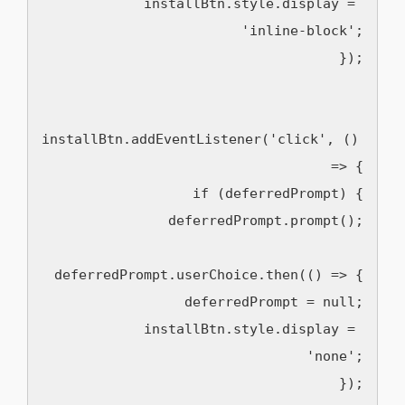
      installBtn.style.display = 
'inline-block';

    });

installBtn.addEventListener('click', () 
=> {

      if (deferredPrompt) {

        deferredPrompt.prompt();

deferredPrompt.userChoice.then(() => {

          deferredPrompt = null;

          installBtn.style.display = 
'none';

        });
