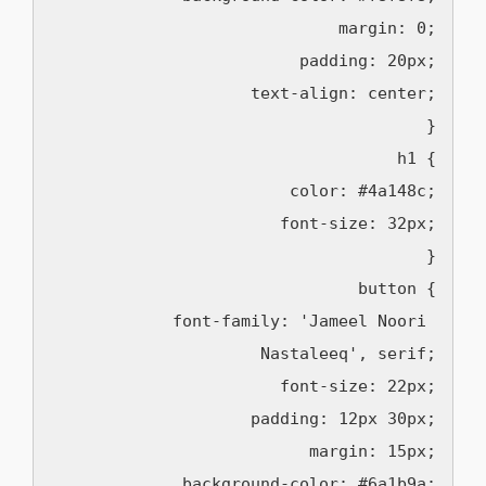
      margin: 0;

      padding: 20px;

      text-align: center;

    }

    h1 {

      color: #4a148c;

      font-size: 32px;

    }

    button {

      font-family: 'Jameel Noori 
Nastaleeq', serif;

      font-size: 22px;

      padding: 12px 30px;

      margin: 15px;

      background-color: #6a1b9a;
