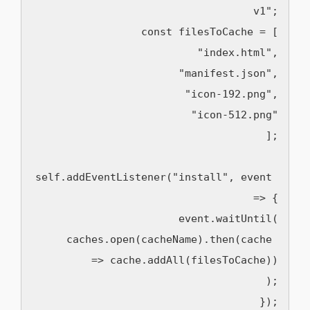
v1";

const filesToCache = [

  "index.html",

  "manifest.json",

  "icon-192.png",

  "icon-512.png"

];

self.addEventListener("install", event 
=> {

  event.waitUntil(

    caches.open(cacheName).then(cache 
=> cache.addAll(filesToCache))

  );

});
