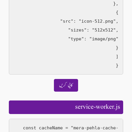
    },

    {

      "src": "icon-512.png",

      "sizes": "512x512",

      "type": "image/png"

    }

  ]

کاپی کریں
service-worker.js
const cacheName = "mera-pehla-cache-