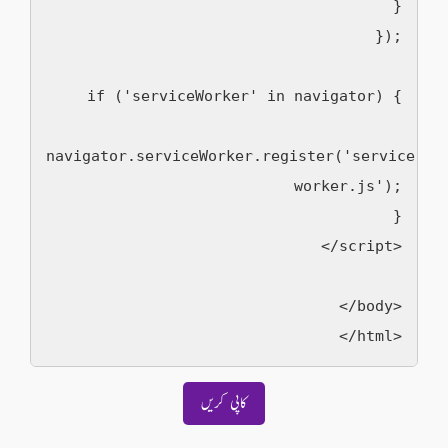
      }

    });

    if ('serviceWorker' in navigator) {

navigator.serviceWorker.register('service-
worker.js');

    }

  </script>

</body>

کاپی کریں