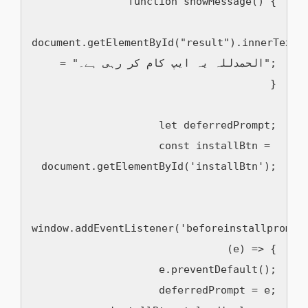
    function showMessage() {

document.getElementById("result").innerText 
= "الحمدللہ یہ ایپ کام کر رہی ہے۔";

    }

    let deferredPrompt;

    const installBtn = 
document.getElementById('installBtn');

window.addEventListener('beforeinstallprompt'
(e) => {

      e.preventDefault();

      deferredPrompt = e;
