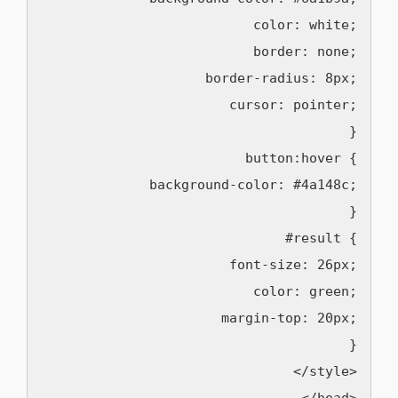
      color: white;

      border: none;

      border-radius: 8px;

      cursor: pointer;

    }

    button:hover {

      background-color: #4a148c;

    }

    #result {

      font-size: 26px;

      color: green;

      margin-top: 20px;

    }

  </style>

</head>
