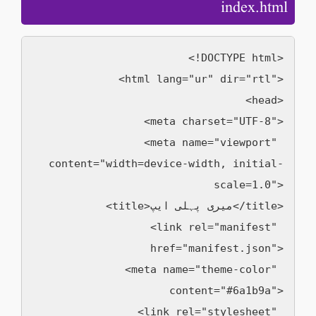
index.html
<!DOCTYPE html>

<html lang="ur" dir="rtl">

<head>

  <meta charset="UTF-8">

  <meta name="viewport" 
content="width=device-width, initial-
scale=1.0">

  <title>میری پہلی ایپ</title>

  <link rel="manifest" 
href="manifest.json">

  <meta name="theme-color" 
content="#6a1b9a">

  <link rel="stylesheet" 