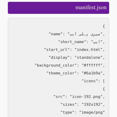
manifest.json
{

  "name": "میری پہلی ایپ",

  "short_name": "ایپ",

  "start_url": "index.html",

  "display": "standalone",

  "background_color": "#ffffff",

  "theme_color": "#6a1b9a",

  "icons": [

    {

      "src": "icon-192.png",

      "sizes": "192x192",

      "type": "image/png"
