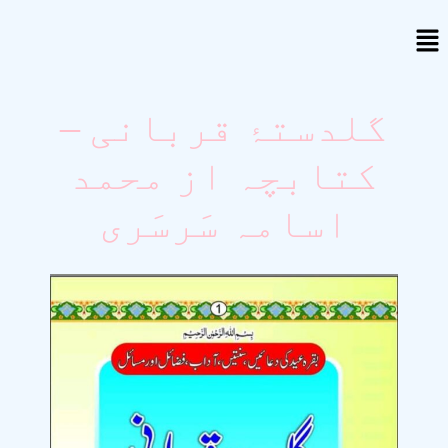
گلدستۂ قربانی –
کتابچہ از محمد
اسامہ سَرسَری