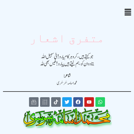
متفرق اشعار
جو کہتے ہیں، کرو ہر کام یارو! فی سبیل اللہ
بتادو ان کو، ہم لیتے ہیں پیارو! فیس بھی للہ
شاعر:
محمد اسامہ سَرسَری