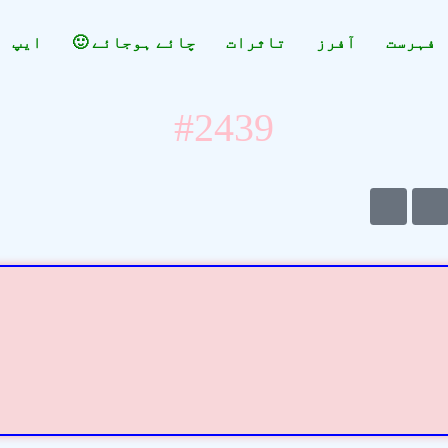
فہرست
آفرز
تاثرات
چائے ہوجائے 🙂
ایپ
#2439