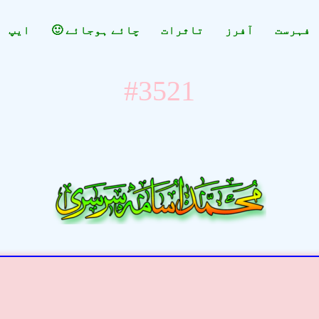
فہرست
آفرز
تاثرات
چائے ہوجائے 🙂
ایپ
#3521