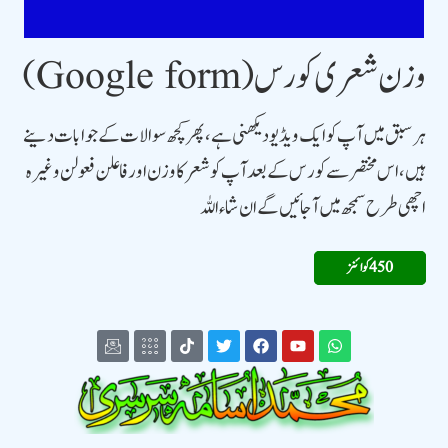
وزن شعری کورس (Google form)
ہر سبق میں آپ کو ایک ویڈیو دیکھنی ہے، پھر کچھ سوالات کے جوابات دینے
ہیں، اس مختصر سے کورس کے بعد آپ کو شعر کا وزن اور فاعلن فعولن وغیرہ
اچھی طرح سمجھ میں آجائیں گے ان شاء اللہ
450 کوائنز