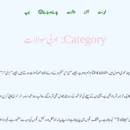
فہرست
آفرز
تاثرات
چائے ہوجائے 🙂
ایپ
ادبی سوالات
Category:
ے چند عمومی اصول ہیں، مثلا الفاظ کا اختتام اہم ہوتا ہے، جیسے ”ی“ پر ختم ہونے والے الفاظ عموماً مؤنث ہوتے ہیں، جیسے ”ب
 کا ایک ترجمہ شرمانا بھی ہے، یعنی ان کے پسینے کی خوشبو کے سامنے پھول بھی شرما گئے۔ طالبِ دعا:محمد اسامہ سَرسَری کاپی کریں 
سیاہ […]