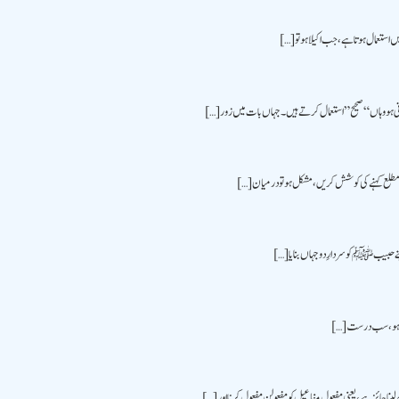
یں استعمال ہوتا ہے، جب اکیلا ہو تو […]
رنی ہو وہاں “صحیح” استعمال کرتے ہیں۔ جہاں بات میں زور […]
ے مطلع کہنے کی کوشش کریں، مشکل ہو تو درمیان […]
ے حبیب ﷺ کو سردارِ دو جہاں بنایا […]
ا ستا ہو، سب درست […]
ا جائز ہے، یعنی مفعول مفاعیل کو مفعولن مفعول کرنا اور […]