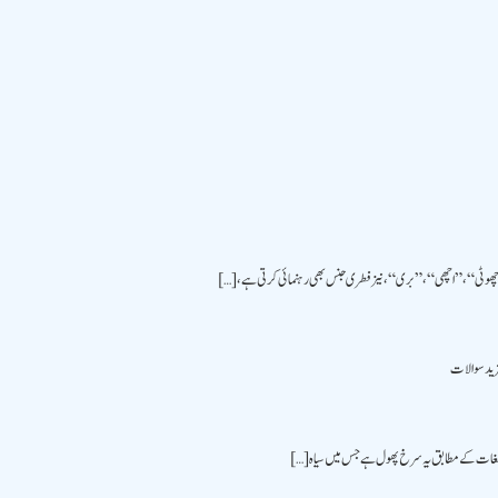
ڑی“، ”چھوٹی“، ”اچھی“، ”بری“، نیز فطری جنس بھی رہنمائی کرتی ہے، […]
مزید سوالات