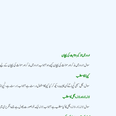
اردو میں تذکیر و تانیث کی پہچان
سوال: اردو میں مذکر اور مؤنث کی پہچان کیسے ہو ؟ جواب: اردو میں مذکر اور مؤنث کی پہچان کے لی
کچیانا کا مطلب
سوال: گُل سبھی کُچیا گۓ اُن کا پسینہ دیکھ کرکیا کچیا کا استعمال درست ہے؟ جواب: درست ہے، کُچیانا
لالہ زار اور لالہ و گل کا مطلب
سوال: لالہ زار ، لالہ و گُل کا کیا مطلب ہے؟ جواب: لالہ ایک خوبصورت پھول ہے جسے انگریزی میں “Tulip” کہا جاتا ہے۔ یہ مختلف رنگوں میں پایا جاتا ہے اور اپنے پیالہ نما شکل اور دلکش رنگوں کی وجہ سے مشہور ہے۔ فیروز اللغات کے مطابق یہ سرخ پھول ہے جس میں 