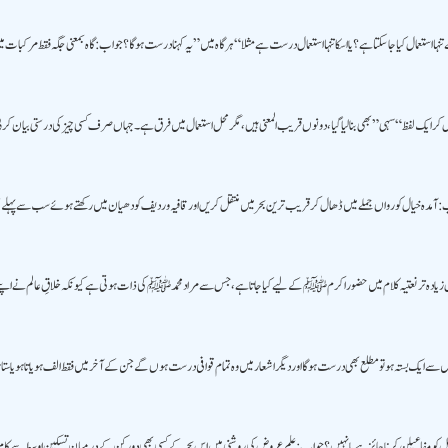
ے تنہا استعمال کیا جا سکتا ہے؟ یا اسکا تنہا استعمال درست ہے مثلا “ہر گاہ میں” یہ کہنا درست ہوگا؟ جواب: گاہ بمعنی جگہ فقط مرکبات م
 کر ایک لفظ “سہی” بھی بنالیا گیا، دونوں قریب المعنی ہیں، مگر محل استعمال میں فرق ہے۔ جہاں صرف کسی چیز کی درستی بیان ک
اب: آمدہ خیال کو رواں جملے میں ڈھال کر قریب ترین بحر میں منتقل کریں اور قافیہ و ردیف کو دھیان میں رکھتے ہوئے سب سے پہل
ال زیادہ تر نعتیہ کلام میں حضور اکرم ﷺ کے لیے کیا جاتا ہے، جس سے مراد محمد ﷺ کی ذات ہوتی ہے کیونکہ خلاقِ عالم نے اپن
ان میں سے ایک بستہ ہو تو مطلع بھی درست ہوگا اور دیگر اشعار میں وہ تمام قوافی درست ہوں گے جن کے آخر میں فقط الف ہو یا تا ہو ی
 مفاعیلن کرنا جائز ہے یا نہیں؟ جواب: علم عروض کی روشنی میں اس بحر کے کسی بھی دو رکن کے درمیان تسکین اوسط سے کام لین