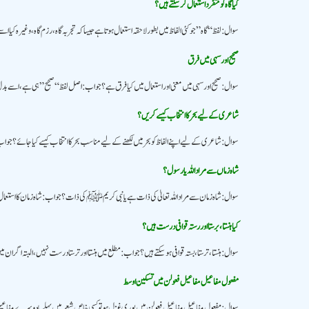
کیا گاہ کو متفرد استعمال کرسکتے ہیں؟
سوال: لفظ “گاہ” جو کئی الفاظ میں بطور لاحقہ استعمال ہوتا ہے جیسا کہ تجربہ گاہ، رزم گاہ، وغیرہ کیا اس
صحیح اور سہی میں فرق
سوال: صحیح اور سہی میں معنی اور استعمال میں کیا فرق ہے؟ جواب: اصل لفظ “صحیح” ہی ہے، اسے بدل
شاعری کے لیے بحر کا انتخاب کیسے کریں؟
سوال: شاعری کے لیے اپنے الفاظ کو بحر میں لکھنے کے لیے مناسب بحر کا انتخاب کیسے کیا جائے؟ جو
شاہ زماں سے مراد اللہ یا رسول؟
سوال: شاہ زمان سے مراد اللہ تعالیٰ کی ذات ہے یا نبی کریم ﷺ کی ذات؟ جواب: شاہ زمان کا استعم
کیا ہنستا ، برستا اور رستہ قوافی درست ہیں؟
سوال: ہنستا، ترستا، بستہ قوافی ہو سکتے ہیں ؟ جواب: مطلع میں ہنستا اور ترستا درست نہیں، البتہ اگر 
مفعول مفاعیل مفاعیل فعولن میں تسکین اوسط
سوال: مفعول مفاعیل مفاعیل فعولن میں پوری غزل ہو تو کسی خاص شعر میں پہلے یا دوسرے مفاعیل کو